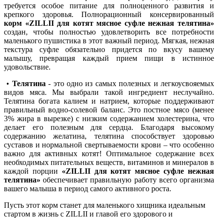
требуется особое питание для полноценного развития и
крепкого здоровья. Полнорационный консервированный
корм «ZILLII для котят мясное суфле нежная телятина»
создан, чтобы полностью удовлетворить все потребности
маленького пушистика в этот важный период. Мягкая, нежная
текстура суфле обязательно придется по вкусу вашему
малышу, превращая каждый прием пищи в истинное
удовольствие.
•
Телятина
- это одно из самых полезных и легкоусвояемых
видов мяса. Мы выбрали такой ингредиент неслучайно.
Телятина богата калием и натрием, которые поддерживают
правильный водно-солевой баланс. Это постное мясо (менее
3% жира в вырезке) с низким содержанием холестерина, что
делает его полезным для сердца. Благодаря высокому
содержанию желатина, телятина способствует здоровью
суставов и нормальной свертываемости крови – что особенно
важно для активных котят! Оптимальное содержание всех
необходимых питательных веществ, витаминов и минералов в
каждой порции
«ZILLII для котят мясное суфле нежная
телятина»
обеспечивает правильную работу всего организма
вашего малыша в период самого активного роста.
Пусть этот корм станет для маленького хищника идеальным
стартом в жизнь с ZILLII и главой его здорового и