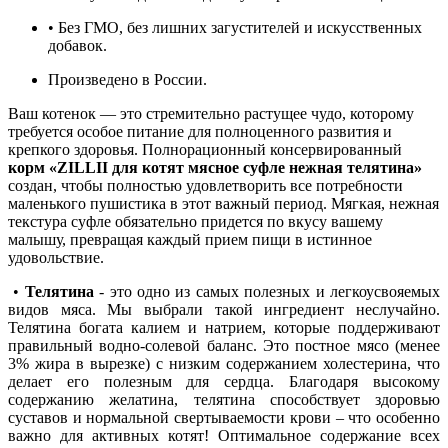
• Без ГМО, без лишних загустителей и искусственных
добавок.
Произведено в России.
Ваш котенок — это стремительно растущее чудо, которому
требуется особое питание для полноценного развития и
крепкого здоровья. Полнорационный консервированный
корм «ZILLII для котят мясное суфле нежная телятина»
создан, чтобы полностью удовлетворить все потребности
маленького пушистика в этот важный период. Мягкая, нежная
текстура суфле обязательно придется по вкусу вашему
малышу, превращая каждый прием пищи в истинное
удовольствие.
•
Телятина
- это одно из самых полезных и легкоусвояемых
видов мяса. Мы выбрали такой ингредиент неслучайно.
Телятина богата калием и натрием, которые поддерживают
правильный водно-солевой баланс. Это постное мясо (менее
3% жира в вырезке) с низким содержанием холестерина, что
делает его полезным для сердца. Благодаря высокому
содержанию желатина, телятина способствует здоровью
суставов и нормальной свертываемости крови – что особенно
важно для активных котят! Оптимальное содержание всех