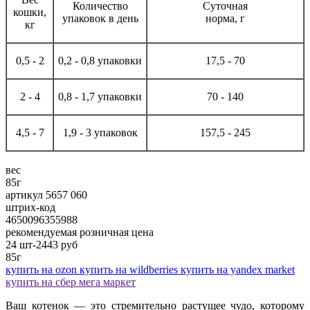
Количество
Суточная
кошки,
упаковок в день
норма, г
кг
0,5 - 2
0,2 - 0,8 упаковки
17,5 - 70
2 - 4
0,8 - 1,7 упаковки
70 - 140
4,5 - 7
1,9 - 3 упаковок
157,5 - 245
вес
85г
артикул 5657 060
штрих-код
4650096355988
рекомендуемая розничная цена
24 шт-2443
руб
85г
купить на ozon
купить на wildberries
купить на yandex market
купить на сбер мега маркет
Ваш котенок — это стремительно растущее чудо, которому