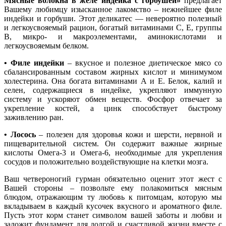
Мясные волокна в желе индейка с горбушей»
предлагает
Вашему любимцу изысканное лакомство – нежнейшее филе
индейки и горбуши. Этот деликатес — невероятно полезный
и легкоусвояемый рацион, богатый витаминами С, Е, группы
В, микро- и макроэлементами, аминокислотами и
легкоусвояемым белком.
• Филе индейки
– вкусное и полезное диетическое мясо со
сбалансированным составом жирных кислот и минимумом
холестерина. Она богата витаминами А и Е. Белок, калий и
селен, содержащиеся в индейке, укрепляют иммунную
систему и ускоряют обмен веществ. Фосфор отвечает за
укрепление костей, а цинк способствует быстрому
заживлению ран.
• Лосось
– полезен для здоровья кожи и шерсти, нервной и
пищеварительной систем. Он содержит важные жирные
кислоты Омега-3 и Омега-6, необходимые для укрепления
сосудов и положительно воздействующие на клетки мозга.
Ваш четвероногий гурман обязательно оценит этот жест с
Вашей стороны – позвольте ему полакомиться мясным
блюдом, отражающим ту любовь к питомцам, которую мы
вкладываем в каждый кусочек вкусного и ароматного филе.
Пусть этот корм станет символом вашей заботы и любви и
заложит фундамент для долгой и счастливой жизни вместе с