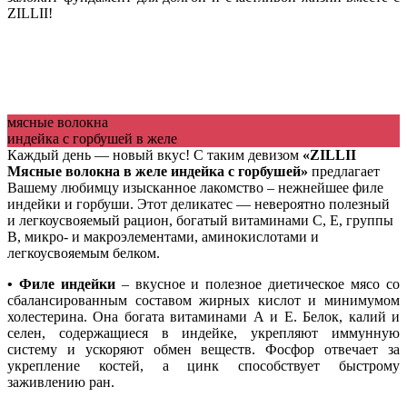
ZILLII!
мясные волокна
индейка с горбушей в желе
Каждый день — новый вкус! С таким девизом
«ZILLII
Мясные волокна в желе индейка с горбушей»
предлагает
Вашему любимцу изысканное лакомство – нежнейшее филе
индейки и горбуши. Этот деликатес — невероятно полезный
и легкоусвояемый рацион, богатый витаминами С, Е, группы
В, микро- и макроэлементами, аминокислотами и
легкоусвояемым белком.
• Филе индейки
– вкусное и полезное диетическое мясо со
сбалансированным составом жирных кислот и минимумом
холестерина. Она богата витаминами А и Е. Белок, калий и
селен, содержащиеся в индейке, укрепляют иммунную
систему и ускоряют обмен веществ. Фосфор отвечает за
укрепление костей, а цинк способствует быстрому
заживлению ран.