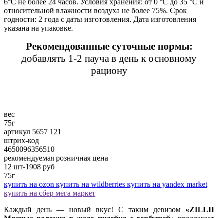
6°С не более 24 часов. Условия хранения: от 0 °С до 35 °С и
относительной влажности воздуха не более 75%. Срок
годности: 2 года с даты изготовления. Дата изготовления
указана на упаковке.
Рекомендованные суточные нормы:
добавлять 1-2 пауча в день к основному
рациону
вес
75г
артикул 5657 121
штрих-код
4650096356510
рекомендуемая розничная цена
12 шт-1908
руб
75г
купить на ozon
купить на wildberries
купить на yandex market
купить на сбер мега маркет
Каждый день — новый вкус! С таким девизом
«ZILLII