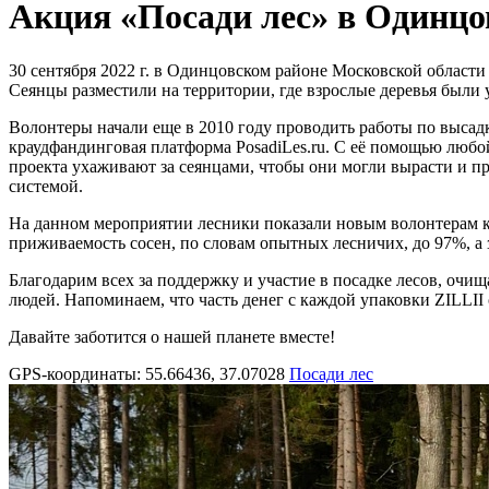
Акция «Посади лес» в Одинцо
30 сентября 2022 г. в Одинцовском районе Московской области
Сеянцы разместили на территории, где взрослые деревья были
Волонтеры начали еще в 2010 году проводить работы по высад
краудфандинговая платформа PosadiLes.ru. С её помощью любо
проекта ухаживают за сеянцами, чтобы они могли вырасти и пр
системой.
На данном мероприятии лесники показали новым волонтерам к
приживаемость сосен, по словам опытных лесничих, до 97%, а з
Благодарим всех за поддержку и участие в посадке лесов, очи
людей. Напоминаем, что часть денег с каждой упаковки ZILLII 
Давайте заботится о нашей планете вместе!
GPS-координаты: 55.66436, 37.07028
Посади лес