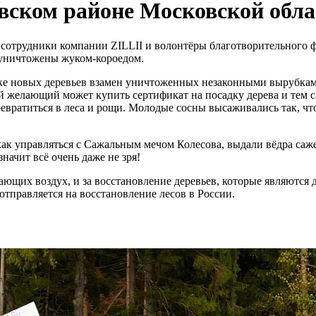
вском районе Московской обла
 сотрудники компании ZILLII и волонтёры благотворительного ф
 уничтожены жуком-короедом.
ке новых деревьев взамен уничтоженных незаконными вырубками
й желающий может купить сертификат на посадку дерева и тем с
евратиться в леса и рощи. Молодые сосны высаживались так, чт
ак управляться с Сажальным мечом Колесова, выдали вёдра саже
начит всё очень даже не зря!
щающих воздух, и за восстановление деревьев, которые являютс
отправляется на восстановление лесов в России.