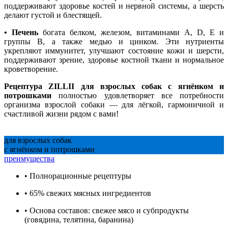
поддерживают здоровье костей и нервной системы, а шерсть
делают густой и блестящей.
• Печень
богата белком, железом, витаминами A, D, E и
группы В, а также медью и цинком. Эти нутриенты
укрепляют иммунитет, улучшают состояние кожи и шерсти,
поддерживают зрение, здоровье костной ткани и нормальное
кроветворение.
Рецептура ZILLII для взрослых собак с ягнёнком и
потрошками
полностью удовлетворяет все потребности
организма взрослой собаки — для лёгкой, гармоничной и
счастливой жизни рядом с вами!
для взрослых собак
с ягнёнком и потрошками
преимущества
• Полнорационные рецептуры
• 65% свежих мясных ингредиентов
• Основа составов: свежее мясо и субпродукты
(говядина, телятина, баранина)