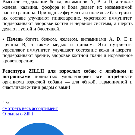
Высокое содержание белка, витаминов А, В и D, а также
железа, кальция, фосфора и йода делает их незаменимой
частью рациона. Природные ферменты и полезные бактерии в
их составе улучшают пищеварение, укрепляют иммунитет,
поддерживают здоровье костей и нервной системы, а шерсть
делают густой и блестящей.
• Печень
богата белком, железом, витаминами A, D, E и
группы В, а также медью и цинком. Эти нутриенты
укрепляют иммунитет, улучшают состояние кожи и шерсти,
поддерживают зрение, здоровье костной ткани и нормальное
кроветворение.
Рецептура ZILLII для взрослых собак с ягнёнком и
потрошками
полностью удовлетворяет все потребности
организма взрослой собаки — для лёгкой, гармоничной и
счастливой жизни рядом с вами!
" />
смотреть весь ассортимент
Отзывы о Zillii