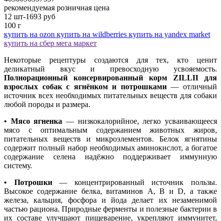
рекомендуемая розничная цена
12 шт-1693
руб
100 г
купить на ozon
купить на wildberries
купить на yandex market
купить на сбер мега маркет
Некоторые рецептуры создаются для тех, кто ценит
деликатный вкус и превосходную усвояемость.
Полнорационный консервированный корм ZILLII для
взрослых собак с ягнёнком и потрошками
— отличный
источник всех необходимых питательных веществ для собаки
любой породы и размера.
• Мясо ягненка
— низкокалорийное, легко усваивающееся
мясо с оптимальным содержанием животных жиров,
питательных веществ и микроэлементов. Белок ягнятины
содержит полный набор необходимых аминокислот, а богатое
содержание селена надёжно поддерживает иммунную
систему.
• Потрошки
— концентрированный источник пользы.
Высокое содержание белка, витаминов А, В и D, а также
железа, кальция, фосфора и йода делает их незаменимой
частью рациона. Природные ферменты и полезные бактерии в
их составе улучшают пищеварение, укрепляют иммунитет,