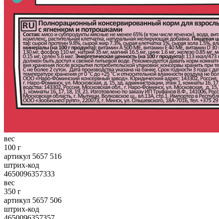
вес
100 г
артикул 5657 516
штрих-код
4650096357333
вес
350 г
артикул 5657 506
штрих-код
4650096357357