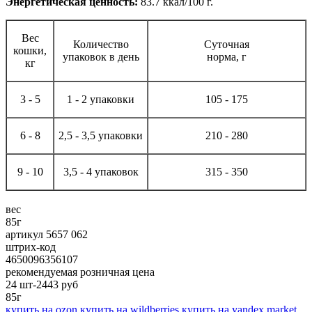
Энергетическая ценность:
83.7 ккал/100 г.
Вес
Количество
Суточная
кошки,
упаковок в день
норма, г
кг
3 - 5
1 - 2 упаковки
105 - 175
6 - 8
2,5 - 3,5 упаковки
210 - 280
9 - 10
3,5 - 4 упаковок
315 - 350
вес
85г
артикул 5657 062
штрих-код
4650096356107
рекомендуемая розничная цена
24 шт-2443
руб
85г
купить на ozon
купить на wildberries
купить на yandex market