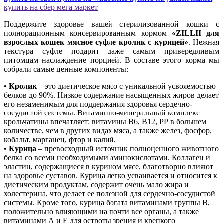
купить на сбер мега маркет
Поддержите здоровье вашей стерилизованной кошки с
полнорационным консервированным кормом
«ZILLII для
взрослых кошек мясное суфле кролик с курицей»
. Нежная
текстура суфле подарит даже самым привередливым
питомцам наслаждение порцией. В составе этого корма мы
собрали самые ценные компоненты:
• Кролик
– это диетическое мясо с уникальной усвояемостью
белков до 90%. Низкое содержание насыщенных жиров делает
его незаменимым для поддержания здоровья сердечно-
сосудистой системы. Витаминно-минеральный комплекс
крольчатины впечатляет: витамины В6, В12, РР в большем
количестве, чем в других видах мяса, а также желез, фосфор,
кобальт, марганец, фтор и калий.
• Курица
– превосходный источник полноценного животного
белка со всеми необходимыми аминокислотами. Коллаген и
эластин, содержащиеся в курином мясе, благотворно влияют
на здоровье суставов. Курица легко усваивается и относится к
диетическим продуктам, содержит очень мало жира и
холестерина, что делает ее полезной для сердечно-сосудистой
системы. Кроме того, курица богата витаминами группы В,
положительно влияющими на почти все органы, а также
витаминами А и Е для остроты зрения и крепкого