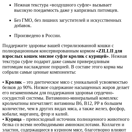
Нежная текстура «воздушного суфле» вызывает
высокую поедаемость даже у капризных питомцев.
Без ГМО, без лишних загустителей и искусственных
добавок.
Произведено в России.
Поддержите здоровье вашей стерилизованной кошки с
полнорационным консервированным кормом
«ZILLII для
взрослых кошек мясное суфле кролик с курицей»
. Нежная
текстура суфле подарит даже самым привередливым
питомцам наслаждение порцией. В составе этого корма мы
собрали самые ценные компоненты:
• Кролик
– это диетическое мясо с уникальной усвояемостью
белков до 90%. Низкое содержание насыщенных жиров делает
его незаменимым для поддержания здоровья сердечно-
сосудистой системы. Витаминно-минеральный комплекс
крольчатины впечатляет: витамины В6, В12, РР в большем
количестве, чем в других видах мяса, а также желез, фосфор,
кобальт, марганец, фтор и калий.
• Курица
– превосходный источник полноценного животного
белка со всеми необходимыми аминокислотами. Коллаген и
эластин, содержащиеся в курином мясе, благотворно влияют