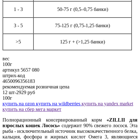
1 - 3
50-75 г (0,5–0,75 банки)
3 - 5
75-125 г (0,75-1,25 банки)
>5
125 г + (>1,25 банки)
вес
100г
артикул 5657 080
штрих-код
4650096356183
рекомендуемая розничная цена
12 шт-2929
руб
100г
купить на ozon
купить на wildberries
купить на yandex market
купить на сбер мега маркет
Полнорационный консервированный корм
«ZILLII для
взрослых кошек Лосось»
содержит 90% свежего лосося. Эта
рыба - исключительный источник высококачественного белка,
кальция, фосфора и жирных кислот Омега 3, являющиеся