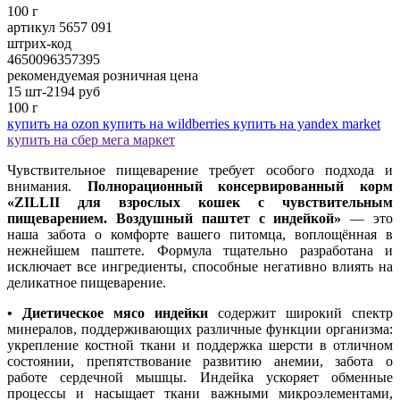
100 г
артикул 5657 091
штрих-код
4650096357395
рекомендуемая розничная цена
15 шт-2194
руб
100 г
купить на ozon
купить на wildberries
купить на yandex market
купить на сбер мега маркет
Чувствительное пищеварение требует особого подхода и
внимания.
Полнорационный консервированный корм
«ZILLII для взрослых кошек с чувствительным
пищеварением. Воздушный паштет с индейкой»
— это
наша забота о комфорте вашего питомца, воплощённая в
нежнейшем паштете. Формула тщательно разработана и
исключает все ингредиенты, способные негативно влиять на
деликатное пищеварение.
• Диетическое мясо индейки
содержит широкий спектр
минералов, поддерживающих различные функции организма:
укрепление костной ткани и поддержка шерсти в отличном
состоянии, препятствование развитию анемии, забота о
работе сердечной мышцы. Индейка ускоряет обменные
процессы и насыщает ткани важными микроэлементами,