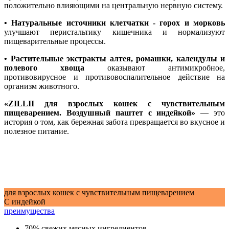
положительно влияющими на центральную нервную систему.
• Натуральные источники клетчатки - горох и морковь
улучшают перистальтику кишечника и нормализуют
пищеварительные процессы.
• Растительные экстракты алтея, ромашки, календулы и
полевого хвоща
оказывают антимикробное,
противовирусное и противовоспалительное действие на
организм животного.
«ZILLII для взрослых кошек с чувствительным
пищеварением. Воздушный паштет с индейкой»
— это
история о том, как бережная забота превращается во вкусное и
полезное питание.
для взрослых кошек с чувствительным пищеварением
С индейкой
преимущества
70% свежих мясных ингредиентов.